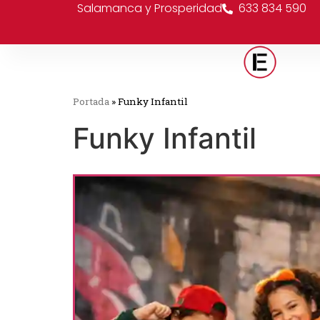
Salamanca y Prosperidad
633 834 590
Portada
»
Funky Infantil
Funky Infantil