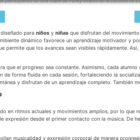
as participando en una clase de Funky infantil en la Escuela de 
 diseñado para
niños
y
niñas
que disfrutan del movimiento
ambiente dinámico favorece un aprendizaje motivador y posit
ue permite que los avances sean visibles rápidamente. Así, s
ra que el progreso sea constante. Asimismo, cada alumno d
n de forma fluida en cada sesión, fortaleciendo la socia
ontánea y disfrutan de un aprendizaje completo. También me
?
ado en ritmos actuales y movimientos amplios, por lo que res
de expresión desde el primer contacto con la música. De h
rollan musicalidad y expresión corporal de manera progres